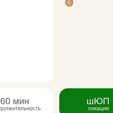
 мин
шЮП
тельность
локация
стать отважным путешественником, исследовать