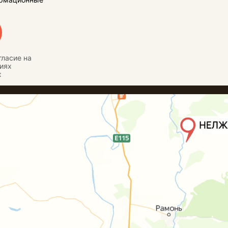
гласие на
иях
х