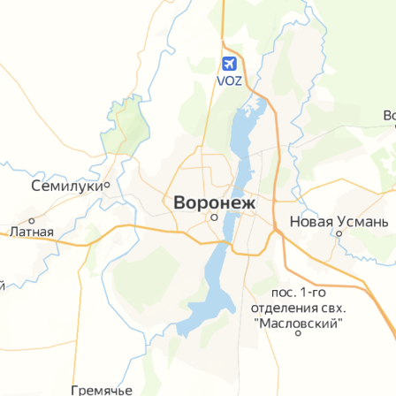
О парке
Афиша
Направле
+7 (4
Согласие посетителя на 
Политика в о