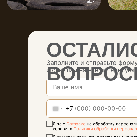
ОСТАЛИ
Заполните и отправьте форм
ВОПРОС
и ответим на все интересую
+7
КАК ДО
Я даю
Согласие
на обработку персонал
условиях
Политики обработки персона
Я согласен получать рекламные и инф