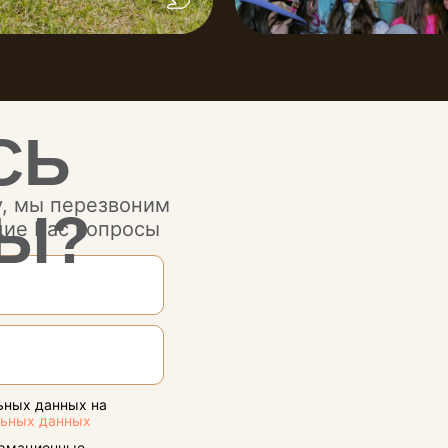
СЬ
у, мы перезвоним
Ы?
щие Вас вопросы
ьных данных на
льных данных
ормационные