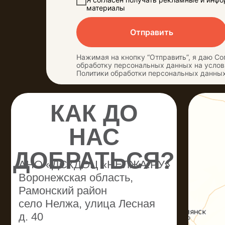
НАС
материалы
ДОБРАТЬСЯ?
АНО «ДСКДОЦ «НЕЛЖА.РУ»
Отправить
Воронежская область,
Рамонский район
Нажимая на кнопку “Отправить”, я даю Со
село Нелжа, улица Лесная
обработку персональных данных на услов
д. 40
Политики обработки персональных данны
На личном автомобиле в
село Нелжа, через поворот
на Ступино
На такси из Воронежа
≈ 2 000 руб.
На рейсовом автобусе
из Воронежа