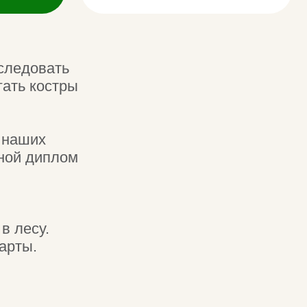
ы
м
выбрать