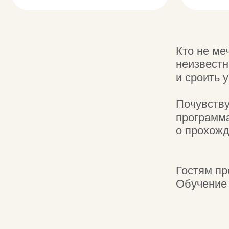
неизвестные те
и сроить укрыт
Почувствуй се
программах. В
о прохождении
Гостям предсто
Обучение орие
4 июня в 12:00