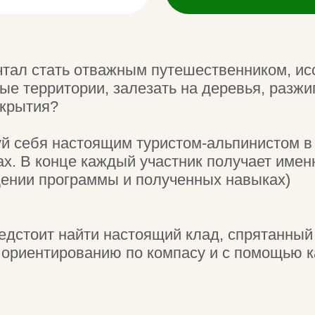
рритории, залезать на деревья, разжигать костр
ия?
бя настоящим туристом-альпинистом в наших
 конце каждый участник получает именной дипло
 программы и полученных навыках)
ит найти настоящий клад, спрятанный в лесу.
нтированию по компасу и с помощью карты.