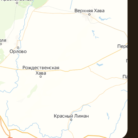
ния
Для групп
Кафе
73) 233-07-
info@nelzha.ru
07
обработку персональных данных
тношении персональных данных
Пользовательское соглашение
Договор оферта
Контакты
Блог