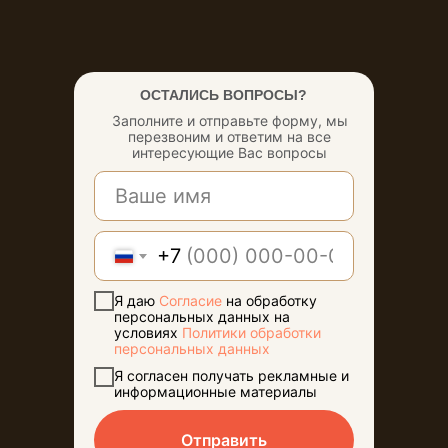
ОСТАЛИСЬ ВОПРОСЫ?
Заполните и отправьте форму, мы
перезвоним и ответим на все
КРУГОВОРОТ
интересующие Вас вопросы
ЧУДЕС И
ПРИКЛЮЧЕНИЙ
О парке
Афиша
Направления
Для групп
Кафе
КРУГЛЫЙ ГОД
+7
+7 (473) 233-07-07
Я даю
Согласие
на обработку
info@nelzha.ru
персональных данных на
условиях
Политики обработки
персональных данных
Я согласен получать рекламные и
информационные материалы
Согласие посетителя на обработку
Отправить