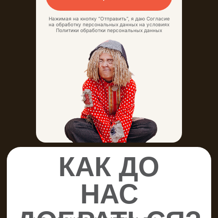
персональных данных
Политика в отношении
персональных данных
Нажимая на кнопку “Отправить”, я даю Согласие
Пользовательское соглашение
на обработку персональных данных на условиях
Политики обработки персональных данных
Договор оферта
Контакты
Блог
Правила обмена билетов
ЖДЕМ
ВАС
КАЖДЫЙ
ДЕНЬ!