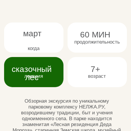
парковому комплексу НЕЛЖА.РУ,
возродившему традиции, быт и учения
одноименного села. В парке находится
знаменитая «Лесная резиденция Деда
Мороза», старинная Земская школа, музейный
комплекс «Соколов Хутор» со Скотным
двором, атмосферное кафе «Тулиновъ Дача»
и более 10 сказочных игровых локаций с
полным погружением.
Вас ждет
- увлекательный рассказ об истории парка,
осмотр достопримечательностей и игровых
локаций НЕЛЖА.РУ, представление в
Сказочном Лесу
- посещение Музейного комплекса «Соколов
Хутор»
- посещение старинной Земской школы
- осмотр коллекции глиняной игрушки
- знакомство с обитателями Скотного двора и
конюшни
В составе обзорной экскурсии по парку мы
посетим следующие объекты:
- Земская школа
. Яркой жемчужиной парка
«НЕЛЖА.РУ» является Земская школа, одна
из старейших в области, которая была с
любовью отреставрирована по архивным
чертежам. Сейчас здесь проходят
образовательные программы, мастер-классы и
лектории, рассчитанные на ребят разного
возраста. На счету преподавателей Земской