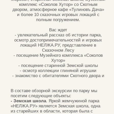
школы многочисленные победы на
всероссийских конкурсах.
- Коллекция традиционной глиняной
игрушки России.
В здании Земской школы
находится уникальная коллекция народной
глиняной игрушки, которая насчитывает около
2000 экспонатов. Здесь представлены
образцы традиционной керамики
Воронежского, Карачунского, Романовского,
Каргопольского, Дымковского и многих других
игрушечных промыслов России, а также
игрушка народов мира. Это единственная
коллекция глиняной игрушки на территории
Воронежской области, которая находится в
свободном доступе.
- Музейный комплекс «Соколов хутор».
На
территории парка НЕЛЖА.РУ расположился
музейный комплекс «Соколов хутор», который
включает в себя часть старинной улицы
Лесная, подлинные дома постройки конца ХIХ
века, принадлежавшие семейству Соколовых.
Здесь размещены три экспозиции – Дом
крестьянский, Ткацкая мастерская, Дом
земской учительницы. В музейном комплексе
проходят экскурсии, образовательные
программы, мастер-классы, которые знакомят
с ремёслами, традициями и укладом жизни
местного населения времён начала ХХ века
(1900-1915 гг.)