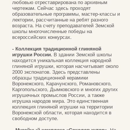
- Скотный двор и Конюшня.
На территории
музейного комплекса «Соколов хутор»
появились аутентичные Скотный двор и
Конюшня, которые воссозданы по образу и
подобию конца XIX века. При строительстве
использовались натуральные материалы.
Здесь, вы можете познакомиться с нашими
удивительными пони, лошадьми, козами,
козлятами, курами, петухами, а также
покормить их и узнать, как они живут.
- Сказочный лес.
Во время путешествия по
парку НЕЛЖА.РУ зайдем в гости к нелженской
Бабе Яге, в ее владения - Сказочный лес. В
каком расположении духа будет она в этот
день? Никто не сможет ответить на этот
вопрос, даже сама бабушка. Но мы точно
знаем, что она непременно расскажет свои
невероятные истории, загадает хитрые
загадки, а возможно, даже станцует вместе с
СБ-ВС в 13:00
гостями.
купить
билет