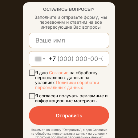
На рейсовом автобусе
ОСТАЛИСЬ ВОПРОСЫ?
из Воронежа
Заполните и отправьте форму, мы
перезвоним и ответим на все
интересующие Вас вопросы
+7
Я даю
Согласие
на обработку
персональных данных на
условиях
Политики обработки
персональных данных
Я согласен получать рекламные и
информационные материалы
КРУГОВОРОТ
Отправить
ЧУДЕС И
Нажимая на кнопку “Отправить”, я даю Согласие
ПРИКЛЮЧЕНИЙ
на обработку персональных данных на условиях
Политики обработки персональных данных
О парке
Афиша
Направления
Для групп
Кафе