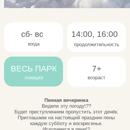
Видели эту погоду!??
Будет преступлением пропустить этот денёк.
Приглашаем на настоящий праздник пены
каждую субботу и воскресенье.
Искупаемся в пене!?
Море пены и счастливых детей - настоящее
летнее развлечение!
Пенная вечеринка - это развлекательная
программа, которая подразумевает игры и
конкурсы с участием специальной мыльной
пены. Пену выбрасывает пенная пушка.
В пене можно купаться, перебрасываться и
играть с ней. Данная программа доставляет
море радости детям и взрослым, перенося их
в беззаботное детство. Не даром взрослые
тоже не прочь искупаться в пене.
В программе :
- водные пистолеты и бомбочки
- освещающие брызгалки
- веселая битва
- море пены.
* Сменная одежда и полотенце с собой
обязательно!
Возможны изменения в расписании в связи с
неблагоприятными погодными условиями.
Количество участников ограничено