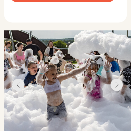
сб- вс
14:00, 16:00
когда
продолжительность
ВЕСЬ ПАРК
7+
локация
возраст
Пенная вечеринка