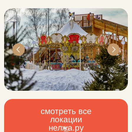
смотреть все
локации
нелжа.ру
ОСОБО
ДЕНЬ
ВАЖНОЕ
РОЖДЕНИЯ
ЗАДАНИЕ
В ПАРКЕ
АФИША
ВЫПУСКНЫЕ