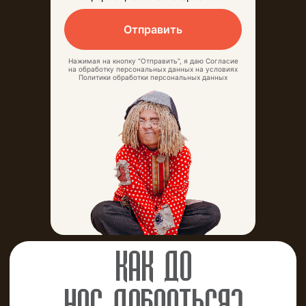
Отправить
Нажимая на кнопку “Отправить”, я даю Согласие
на обработку персональных данных на условиях
Политики обработки персональных данных
КРУГОВОРОТ ЧУДЕС И
ПРИКЛЮЧЕНИЙ КРУГЛЫЙ
ГОД
О парке
Афиша
Направления
Для групп
Кафе
+7 (473) 233-07-07
info@nelzha.ru