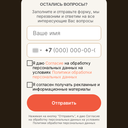
ОСТАЛИСЬ ВОПРОСЫ?
Заполните и отправьте форму, мы
ЖДЕМ
перезвоним и ответим на все
интересующие Вас вопросы
ВАС
КАЖДЫЙ
+7
ДЕНЬ!
Я даю
Согласие
на обработку
персональных данных на
условиях
Политики обработки
персональных данных
Я согласен получать рекламные и
информационные материалы
Отправить
Нажимая на кнопку “Отправить”, я даю Согласие
на обработку персональных данных на условиях
Политики обработки персональных данных