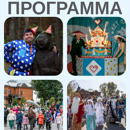
Попасть в сказку намного проще, чем вы
думаете! Достаточно отправиться на День
рождения НЕЛЖА.РУ!
27 и 28 сентября парк отметит свое 8-летие!
13:00, 14:00, 15:00, 16:00, 17:00
Специальная программа по билетам
«Праздничный переполох в сказочном
лесу».
Посетим легендарную Резиденцию
Деда Мороза, встретимся с Главным
Волшебником и его старшим братом, посетим
праздничное чаепитие в Шатре Сказок. В
программе принимают участие сказочные
персонажи со всей страны.
Стоимость - 2500 р. (билет включает
программу посещение фестивальной
площадки). Продолжительность 1-1,5 часа. 5+