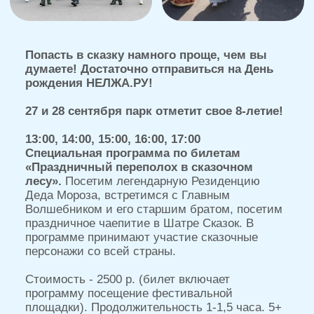
купить
билет
В рамках фестивальной площадки:
Гостей ждет парад сказочных персонажей во
главе с Дедом Морозом Черноземья и его
гостями со всей страны.
Комбо-билет
купить билет
1000 (1-26 сентября),
1500 (27-28 сентября)
Земская школа
12:00 Прибытие Деда Мороза Черноземья в
Лесную Резиденцию. Парад сказочных
персонажей. Специальный гость - Российский
Дед Мороз из Великого Устюга, а также
известные сказочные персонажи со всей
страны: Российская Снегурочка (Кострома),
Кикимора Вятская (Киров), Урал Мороз
(Екатеринбург), Вишневый Дед Мороз и
Тамбовский Волк (Тамбовская область),
Девица Метелица (г. Вятские Поляны,
Кировская область), Луми Тайкури и Айнова
(Тверская Карелия), Сурские волшебники -
Дед Боян и Сурия (Пенза), Тол Бабай
(Удмуртия), Леший (Удмуртия), Баба Яга,
Ворона Марина, Пугало Капитон, Волк Сергей,
Кощей Бессмертный, Емеля и др.