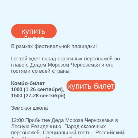
13:00-19:00 Шоу-программа от парка
НЕЛЖА.РУ: мыльные пузыри, химическое
шоу, флешмобы и конкурсы. Каждый час
(13:50, 14:50, 15:50, 16:50, 17:50) – розыгрыш
сертификата в Лесную Резиденцию Деда
Мороза 2026 вместе с Амбассадорами парка.
Праздничный концерт от Дмитрия Штанина,
шоу-группы «Маня&Ваня», вокальной студии
«Крылья», show-группы «Континент», школы
«VIKTORY» и др.
Ведущие концерта - Клёпа из АБВГДейки и
Елена Журавлёва.
12:00-18:00 Творческая площадка для детей 7+
12:00-18:00 Специальный гость -
Энциклопедия Дедов Морозов
14:00, 15:00, 16:00, 17:00 Волшебный аквагрим
19:00 Парад Сказочных персонажей во Главе с
Дедом Морозом Черноземья и Российским
Дедом Морозом из Великого Устюга. 5+
19:20 Большой концерт от сказочных героев,
оригинальные песни, написанные к нашим
программ, которые очень полюбились нашими
гостями и зрителями. Каждый из сказочных
героев исполнит свою песню. Зажигательное
шоу от Jet-Set в атмосфере сказки.