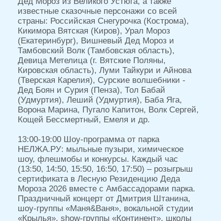
Соколов хутор
13:15, 14:15, 15:15, 16:15, 17:15 Народные
забавы и знакомство со старинными
предметами быта
14:00, 15:00, 16:00, 17:00 День открытых
дверей. Обзорные экскурсии
Территория парка
12:00-20:00 Карусель. 3 мин. 3+
Дополнительные билеты:
Только для участников программы “День
рождения парка НЕЛЖА.РУ”:
16:00-18:00 Катание в конных экипажах 5+ 300
р.
16:00-18:00 Катание на пони 5+ 200 р.
Любимые герои с нетерпением ждут встречи!
Пора собираться в гости!
Детям до 7 лет обязательное сопровождение
взрослыми, до 10 лет - рекомендуется
сопровождение взрослыми.
Партнеры праздника: Завод Прометалл,
кулинарный дом Тулиновъ.
Информационные партнеры: TV Губерния,
Рамонь Online, Рамонский информационно-
туристский центр, Дома Не Сидится, Visit
Voronezh.